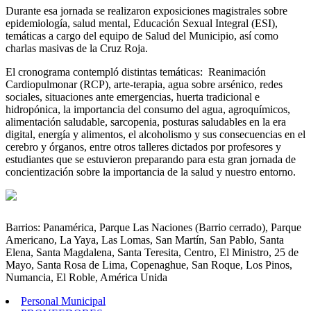
MARTHA
Durante esa jornada se realizaron exposiciones magistrales sobre
SALOTTI
epidemiología, salud mental, Educación Sexual Integral (ESI),
temáticas a cargo del equipo de Salud del Municipio, así como
charlas masivas de la Cruz Roja.
El cronograma contempló distintas temáticas: Reanimación
Cardiopulmonar (RCP), arte-terapia, agua sobre arsénico, redes
sociales, situaciones ante emergencias, huerta tradicional e
hidropónica, la importancia del consumo del agua, agroquímicos,
alimentación saludable, sarcopenia, posturas saludables en la era
digital, energía y alimentos, el alcoholismo y sus consecuencias en el
cerebro y órganos, entre otros talleres dictados por profesores y
estudiantes que se estuvieron preparando para esta gran jornada de
concientización sobre la importancia de la salud y nuestro entorno.
Barrios: Panamérica, Parque Las Naciones (Barrio cerrado), Parque
Americano, La Yaya, Las Lomas, San Martín, San Pablo, Santa
Elena, Santa Magdalena, Santa Teresita, Centro, El Ministro, 25 de
Mayo, Santa Rosa de Lima, Copenaghue, San Roque, Los Pinos,
Numancia, El Roble, América Unida
Personal Municipal