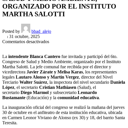
ORGANIZADO POR EL INSTITUTO
MARTHA SALOTTI
Posted by
bbad_alejo
On 31 octubre, 2025
en
Comentarios desactivados
Educación
|
La
intendente Blanca Cantero
fue invitada y participó del 6to.
BLANCA
Congreso de Salud y Medio Ambiente, organizado por el Instituto
CANTERO
Martha Salotti. La jefe comunal fue recibida por el director y
PARTICIPÓ
vicedirectora
Javier Zárate y Melisa Karas
, los representantes
DEL
legales
Lautaro Alonso y
Martín Vergez
, director del Nivel
CONGRESO
Terciario
Walter Suárez
, la inspectora del nivel secundario
Daniela
DE
López
, el secretario
Cristian Mathiasen
(Salud), el
SALUD
secretario
Diego Marmol
y subsecretario
Leonardo
Y
Bustamante
(Educación) y la
comunidad educativa
.
MEDIO
AMBIENTE,
La inauguración oficial del congreso se realizó la mañana del jueves
ORGANIZADO
30 de octubre en el anfiteatro de esta institución educativa, ubicada
POR
en Carmen Leonor Viviano de Alonso (ex 30) y 18, del barrio Santa
EL
Teresita.
INSTITUTO