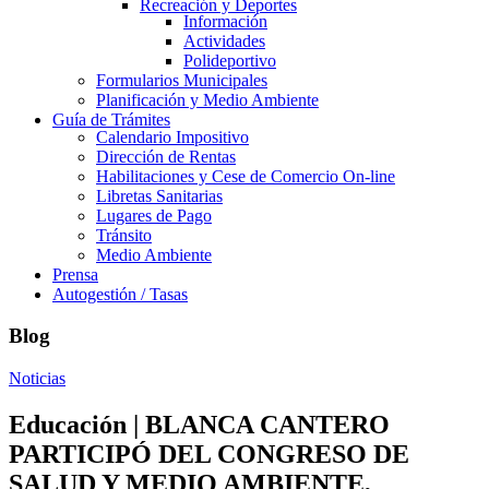
Recreación y Deportes
Información
Actividades
Polideportivo
Formularios Municipales
Planificación y Medio Ambiente
Guía de Trámites
Calendario Impositivo
Dirección de Rentas
Habilitaciones y Cese de Comercio On-line
Libretas Sanitarias
Lugares de Pago
Tránsito
Medio Ambiente
Prensa
Autogestión / Tasas
Blog
Noticias
Educación | BLANCA CANTERO
PARTICIPÓ DEL CONGRESO DE
SALUD Y MEDIO AMBIENTE,