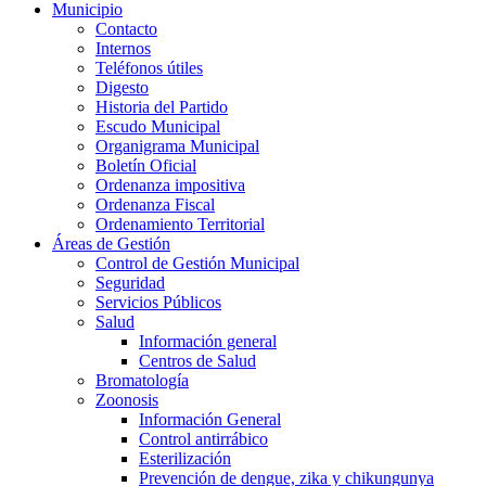
Municipio
Contacto
Internos
Teléfonos útiles
Digesto
Historia del Partido
Escudo Municipal
Organigrama Municipal
Boletín Oficial
Ordenanza impositiva
Ordenanza Fiscal
Ordenamiento Territorial
Áreas de Gestión
Control de Gestión Municipal
Seguridad
Servicios Públicos
Salud
Información general
Centros de Salud
Bromatología
Zoonosis
Información General
Control antirrábico
Esterilización
Prevención de dengue, zika y chikungunya