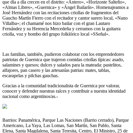
que día a día crecen en el distrito: «Antero», «Horizonte Salteño»,
LA
«Almas Libres», «Guernica» y «Ángel Bailarín». Homenajeamos a
PEÑA
José Hernández con las recitaciones criollas de fragmentos del
GUERNIQUENSE
Gaucho Martín Fierro con el recitador y cantor surero local, «Nano
GAUCHO
Villalba»; el chamamé nos hizo bailar con el gran Lautaro
MARTÍN
Fernández y su Herencia Mercedeña y cerramos con la guitarra
FIERRO
criolla, voz y bombo del grupo folklórico local «SSeñal».
Las familias, también, pudieron colaborar con los emprendedores
patriotas de Guernica que trajeron comidas criollas típicas: asado,
salamines y quesos; dulces y salados para la mateada: pastelitos,
alfajores, pan casero y las artesanías patrias: mates, tablas,
escarapelas y pilchas gauchas.
Gracias a la comunidad tradicionalista de Guernica por valorar,
conocer y defender nuestras raíces y contribuir a nuestra identidad
nacional como argentinos/as.-
Barrios: Panamérica, Parque Las Naciones (Barrio cerrado), Parque
Americano, La Yaya, Las Lomas, San Martín, San Pablo, Santa
Elena, Santa Magdalena, Santa Teresita, Centro, El Ministro, 25 de