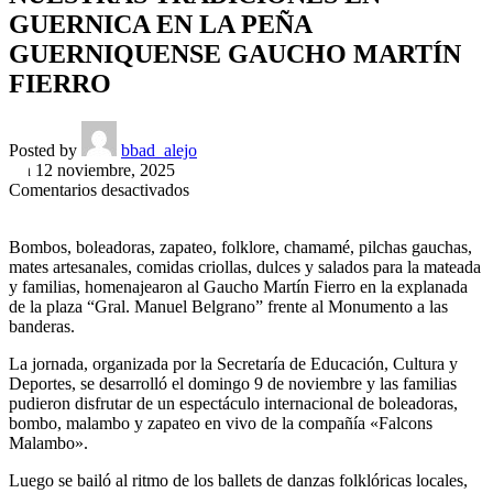
GUERNICA EN LA PEÑA
GUERNIQUENSE GAUCHO MARTÍN
FIERRO
Posted by
bbad_alejo
On 12 noviembre, 2025
en
Comentarios desactivados
Día
de
Bombos, boleadoras, zapateo, folklore, chamamé, pilchas gauchas,
la
mates artesanales, comidas criollas, dulces y salados para la mateada
Tradición
y familias, homenajearon al Gaucho Martín Fierro en la explanada
|
de la plaza “Gral. Manuel Belgrano” frente al Monumento a las
ELMUNICIPIO
banderas.
RECONOCIÓ
A
La jornada, organizada por la Secretaría de Educación, Cultura y
QUIENES
Deportes, se desarrolló el domingo 9 de noviembre y las familias
DIFUNDEN
pudieron disfrutar de un espectáculo internacional de boleadoras,
NUESTRAS
bombo, malambo y zapateo en vivo de la compañía «Falcons
TRADICIONES
Malambo».
EN
GUERNICA
Luego se bailó al ritmo de los ballets de danzas folklóricas locales,
EN