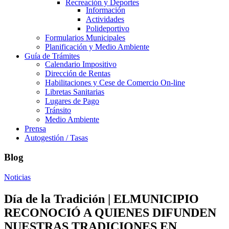
Recreación y Deportes
Información
Actividades
Polideportivo
Formularios Municipales
Planificación y Medio Ambiente
Guía de Trámites
Calendario Impositivo
Dirección de Rentas
Habilitaciones y Cese de Comercio On-line
Libretas Sanitarias
Lugares de Pago
Tránsito
Medio Ambiente
Prensa
Autogestión / Tasas
Blog
Noticias
Día de la Tradición | ELMUNICIPIO
RECONOCIÓ A QUIENES DIFUNDEN
NUESTRAS TRADICIONES EN