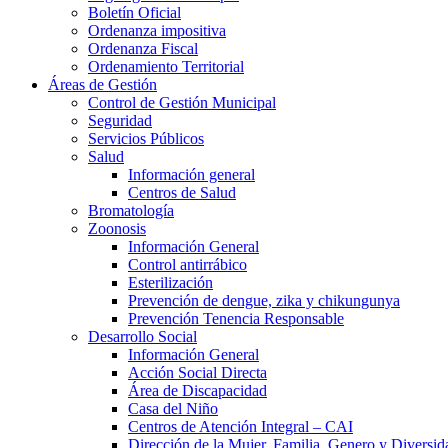
Boletín Oficial
Ordenanza impositiva
Ordenanza Fiscal
Ordenamiento Territorial
Áreas de Gestión
Control de Gestión Municipal
Seguridad
Servicios Públicos
Salud
Información general
Centros de Salud
Bromatología
Zoonosis
Información General
Control antirrábico
Esterilización
Prevención de dengue, zika y chikungunya
Prevención Tenencia Responsable
Desarrollo Social
Información General
Acción Social Directa
Área de Discapacidad
Casa del Niño
Centros de Atención Integral – CAI
Dirección de la Mujer, Familia, Genero y Diversid