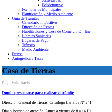
Actividades
Polideportivo
Formularios Municipales
Planificación y Medio Ambiente
Guía de Trámites
Calendario Impositivo
Dirección de Rentas
Habilitaciones y Cese de Comercio On-line
Libretas Sanitarias
Lugares de Pago
Tránsito
Medio Ambiente
Prensa
Autogestión / Tasas
Casa de Tierras
Pago Voluntario
Donde presentarse para realizar el trámite
Dirección General de Tierras: Crisólogo Larralde Nº 241
Dias y horario de atención: Lunes a viernes de 8 a 14 Hs