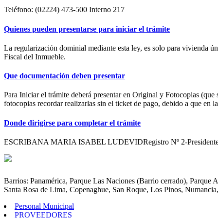
Teléfono: (02224) 473-500 Interno 217
Quienes pueden presentarse para iniciar el trámite
La regularización dominial mediante esta ley, es solo para vivienda úni
Fiscal del Inmueble.
Que documentación deben presentar
Para Iniciar el trámite deberá presentar en Original y Fotocopias (que
fotocopias recordar realizarlas sin el ticket de pago, debido a que en l
Donde dirigirse para completar el trámite
ESCRIBANA MARIA ISABEL LUDEVIDRegistro Nº 2-Presidente PerónCal
Barrios: Panamérica, Parque Las Naciones (Barrio cerrado), Parque 
Santa Rosa de Lima, Copenaghue, San Roque, Los Pinos, Numancia,
Personal Municipal
PROVEEDORES