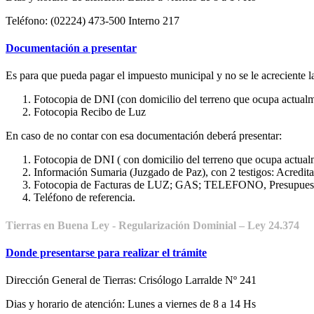
Teléfono: (02224) 473-500 Interno 217
Documentación a presentar
Es para que pueda pagar el impuesto municipal y no se le acreciente la
Fotocopia de DNI (con domicilio del terreno que ocupa actualm
Fotocopia Recibo de Luz
En caso de no contar con esa documentación deberá presentar:
Fotocopia de DNI ( con domicilio del terreno que ocupa actual
Información Sumaria (Juzgado de Paz), con 2 testigos: Acredita
Fotocopia de Facturas de LUZ; GAS; TELEFONO, Presupuestos de
Teléfono de referencia.
Tierras en Buena Ley - Regularización Dominial – Ley 24.374
Donde presentarse para realizar el trámite
Dirección General de Tierras: Crisólogo Larralde Nº 241
Dias y horario de atención: Lunes a viernes de 8 a 14 Hs