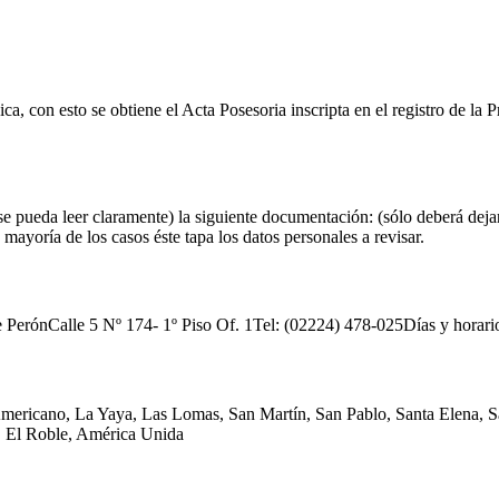
ca, con esto se obtiene el Acta Posesoria inscripta en el registro de la
 se pueda leer claramente) la siguiente documentación: (sólo deberá deja
a mayoría de los casos éste tapa los datos personales a revisar.
le 5 Nº 174- 1º Piso Of. 1Tel: (02224) 478-025Días y horario de 
Americano, La Yaya, Las Lomas, San Martín, San Pablo, Santa Elena, Sa
 El Roble, América Unida