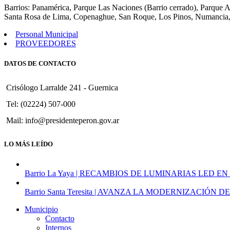
3º
Barrios: Panamérica, Parque Las Naciones (Barrio cerrado), Parque 
y
Santa Rosa de Lima, Copenaghue, San Roque, Los Pinos, Numancia,
4º
de
Personal Municipal
la
PROVEEDORES
Ord.
Nº
DATOS DE CONTACTO
802,
Crear
en
Crisólogo Larralde 241 - Guernica
el
Distrito
Tel: (02224) 507-000
de
Mail: info@presidenteperon.gov.ar
Pte.
Perón,
la
LO MÁS LEÍDO
función
de
»Gestor
Barrio La Yaya | RECAMBIOS DE LUMINARIAS LED EN
del
Plan
Barrio Santa Teresita | AVANZA LA MODERNIZACI
Nacer»,
tendiente
Municipio
a
Contacto
reforzar
Internos