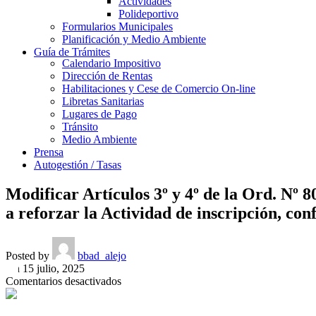
Actividades
Polideportivo
Formularios Municipales
Planificación y Medio Ambiente
Guía de Trámites
Calendario Impositivo
Dirección de Rentas
Habilitaciones y Cese de Comercio On-line
Libretas Sanitarias
Lugares de Pago
Tránsito
Medio Ambiente
Prensa
Autogestión / Tasas
Modificar Artículos 3º y 4º de la Ord. Nº 8
a reforzar la Actividad de inscripción, conf
Posted by
bbad_alejo
On 15 julio, 2025
en
Comentarios desactivados
Modificar
Artículos