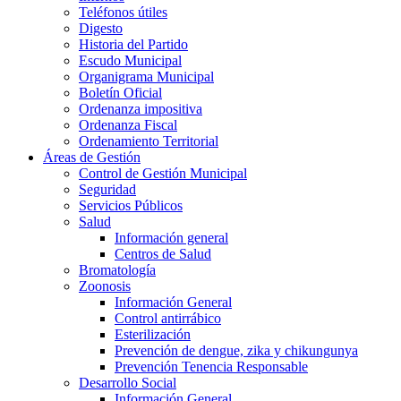
la
Teléfonos útiles
Actividad
Digesto
de
Historia del Partido
inscripción,
Escudo Municipal
confección
Organigrama Municipal
de
Boletín Oficial
padrones,
Ordenanza impositiva
registros,
Ordenanza Fiscal
etc.
Ordenamiento Territorial
Áreas de Gestión
Control de Gestión Municipal
Seguridad
Servicios Públicos
Salud
Información general
Centros de Salud
Bromatología
Zoonosis
Información General
Control antirrábico
Esterilización
Prevención de dengue, zika y chikungunya
Prevención Tenencia Responsable
Desarrollo Social
Información General