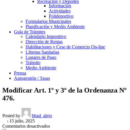
Recreación y Deportes
Información
Actividades
Polideportivo
Formularios Municipales
Planificación y Medio Ambiente
Guía de Trámites
Calendario Impositivo
Dirección de Rentas
Habilitaciones y Cese de Comercio On-line
Libretas Sanitarias
Lugares de Pago
Tránsito
Medio Ambiente
Prensa
Autogestión / Tasas
Modificar Art. 1º y 3º de la Ordenanza Nº
476.
Posted by
bbad_alejo
On 15 julio, 2025
en
Comentarios desactivados