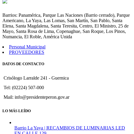
Modificar
Art.
1º
Barrios: Panamérica, Parque Las Naciones (Barrio cerrado), Parque
y
Americano, La Yaya, Las Lomas, San Martín, San Pablo, Santa
3º
Elena, Santa Magdalena, Santa Teresita, Centro, El Ministro, 25 de
de
Mayo, Santa Rosa de Lima, Copenaghue, San Roque, Los Pinos,
la
Numancia, El Roble, América Unida
Ordenanza
Nº
Personal Municipal
476.
PROVEEDORES
DATOS DE CONTACTO
Crisólogo Larralde 241 - Guernica
Tel: (02224) 507-000
Mail: info@presidenteperon.gov.ar
LO MÁS LEÍDO
Barrio La Yaya | RECAMBIOS DE LUMINARIAS LED
EN CALLE 129