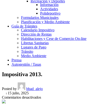
Recreación y Deportes
Información
Actividades
Polideportivo
Formularios Municipales
Planificación y Medio Ambiente
Guía de Trámites
Calendario Impositivo
Dirección de Rentas
Habilitaciones y Cese de Comercio On-line
Libretas Sanitarias
Lugares de Pago
Tránsito
Medio Ambiente
Prensa
Autogestión / Tasas
Impositiva 2013.
Posted by
bbad_alejo
On 15 julio, 2025
en
Comentarios desactivados
Impositiva
2013.