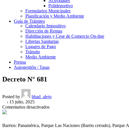
Actividades
Polideportivo
Formularios Municipales
Planificación y Medio Ambiente
Guía de Trámites
Calendario Impositivo
Dirección de Rentas
Habilitaciones y Cese de Comercio On-line
Libretas Sanitarias
Lugares de Pago
Tránsito
Medio Ambiente
Prensa
Autogestión / Tasas
Decreto N° 681
Posted by
bbad_alejo
On 15 julio, 2025
en
Comentarios desactivados
Decreto
N°
681
Barrios: Panamérica, Parque Las Naciones (Barrio cerrado), Parque 