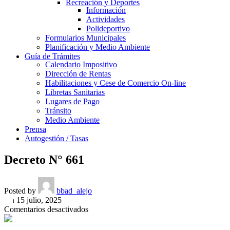
Recreación y Deportes
Información
Actividades
Polideportivo
Formularios Municipales
Planificación y Medio Ambiente
Guía de Trámites
Calendario Impositivo
Dirección de Rentas
Habilitaciones y Cese de Comercio On-line
Libretas Sanitarias
Lugares de Pago
Tránsito
Medio Ambiente
Prensa
Autogestión / Tasas
Decreto N° 661
Posted by
bbad_alejo
On 15 julio, 2025
en
Comentarios desactivados
Decreto
N°