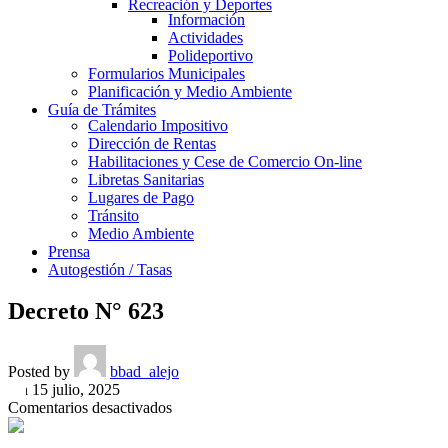
Recreación y Deportes
Información
Actividades
Polideportivo
Formularios Municipales
Planificación y Medio Ambiente
Guía de Trámites
Calendario Impositivo
Dirección de Rentas
Habilitaciones y Cese de Comercio On-line
Libretas Sanitarias
Lugares de Pago
Tránsito
Medio Ambiente
Prensa
Autogestión / Tasas
Decreto N° 623
Posted by
bbad_alejo
On 15 julio, 2025
en
Comentarios desactivados
Decreto
N°