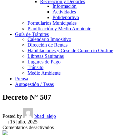
Recreación y Deportes
Información
Actividades
Polideportivo
Formularios Municipales
Planificación y Medio Ambiente
Guía de Trámites
Calendario Impositivo
Dirección de Rentas
Habilitaciones y Cese de Comercio On-line
Libretas Sanitarias
Lugares de Pago
Tránsito
Medio Ambiente
Prensa
Autogestión / Tasas
Decreto N° 507
Posted by
bbad_alejo
On 15 julio, 2025
en
Comentarios desactivados
Decreto
N°