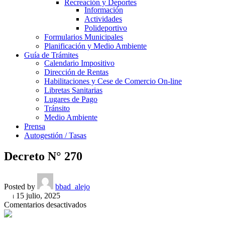
Recreación y Deportes
Información
Actividades
Polideportivo
Formularios Municipales
Planificación y Medio Ambiente
Guía de Trámites
Calendario Impositivo
Dirección de Rentas
Habilitaciones y Cese de Comercio On-line
Libretas Sanitarias
Lugares de Pago
Tránsito
Medio Ambiente
Prensa
Autogestión / Tasas
Decreto N° 270
Posted by
bbad_alejo
On 15 julio, 2025
en
Comentarios desactivados
Decreto
N°