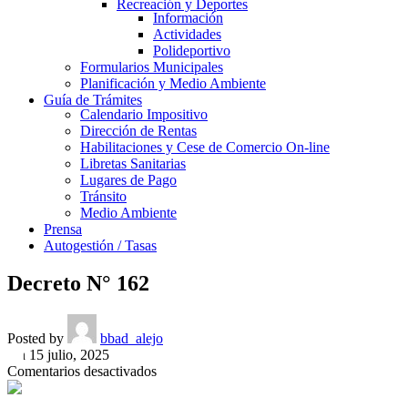
Recreación y Deportes
Información
Actividades
Polideportivo
Formularios Municipales
Planificación y Medio Ambiente
Guía de Trámites
Calendario Impositivo
Dirección de Rentas
Habilitaciones y Cese de Comercio On-line
Libretas Sanitarias
Lugares de Pago
Tránsito
Medio Ambiente
Prensa
Autogestión / Tasas
Decreto N° 162
Posted by
bbad_alejo
On 15 julio, 2025
en
Comentarios desactivados
Decreto
N°