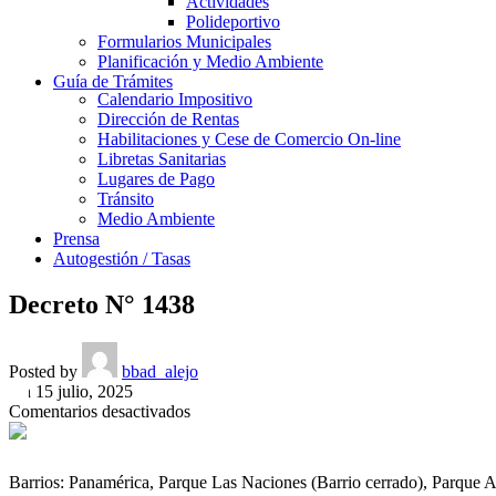
Actividades
Polideportivo
Formularios Municipales
Planificación y Medio Ambiente
Guía de Trámites
Calendario Impositivo
Dirección de Rentas
Habilitaciones y Cese de Comercio On-line
Libretas Sanitarias
Lugares de Pago
Tránsito
Medio Ambiente
Prensa
Autogestión / Tasas
Decreto N° 1438
Posted by
bbad_alejo
On 15 julio, 2025
en
Comentarios desactivados
Decreto
N°
1438
Barrios: Panamérica, Parque Las Naciones (Barrio cerrado), Parque 