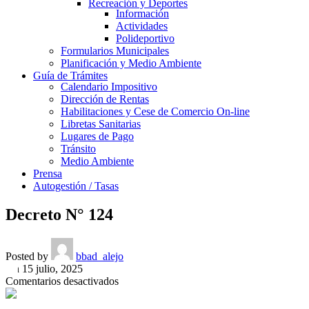
Recreación y Deportes
Información
Actividades
Polideportivo
Formularios Municipales
Planificación y Medio Ambiente
Guía de Trámites
Calendario Impositivo
Dirección de Rentas
Habilitaciones y Cese de Comercio On-line
Libretas Sanitarias
Lugares de Pago
Tránsito
Medio Ambiente
Prensa
Autogestión / Tasas
Decreto N° 124
Posted by
bbad_alejo
On 15 julio, 2025
en
Comentarios desactivados
Decreto
N°