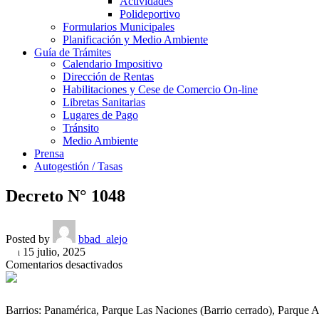
Actividades
Polideportivo
Formularios Municipales
Planificación y Medio Ambiente
Guía de Trámites
Calendario Impositivo
Dirección de Rentas
Habilitaciones y Cese de Comercio On-line
Libretas Sanitarias
Lugares de Pago
Tránsito
Medio Ambiente
Prensa
Autogestión / Tasas
Decreto N° 1048
Posted by
bbad_alejo
On 15 julio, 2025
en
Comentarios desactivados
Decreto
N°
1048
Barrios: Panamérica, Parque Las Naciones (Barrio cerrado), Parque 