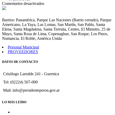
en
Comentarios desactivados
Convenio
Prorroga
Programa
Barrios: Panamérica, Parque Las Naciones (Barrio cerrado), Parque
Desarrollo
Americano, La Yaya, Las Lomas, San Martín, San Pablo, Santa
para
Elena, Santa Magdalena, Santa Teresita, Centro, El Ministro, 25 de
la
Mayo, Santa Rosa de Lima, Copenaghue, San Roque, Los Pinos,
Infancia
Numancia, El Roble, América Unida
en
sus
Personal Municipal
modalidades
PROVEEDORES
Casa
del
DATOS DE CONTACTO
Niño
»C.A.I».
Crisólogo Larralde 241 - Guernica
Tel: (02224) 507-000
Mail: info@presidenteperon.gov.ar
LO MÁS LEÍDO