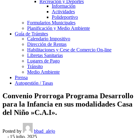
Recreación y Deportes
Información
Actividades
Polideportivo
Formularios Municipales
Planificación y Medio Ambiente
Guía de Trámites
Calendario Impositivo
Dirección de Rentas
Habilitaciones y Cese de Comercio On-line
Libretas Sanitarias
Lugares de Pago
Tránsito
Medio Ambiente
Prensa
Autogestión / Tasas
Convenio Prorroga Programa Desarrollo
para la Infancia en sus modalidades Casa
del Niño »C.A.I».
Posted by
bbad_alejo
On 15 julio, 2025