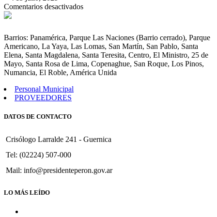
en
Comentarios desactivados
Convenio
Convalidar
de
Barrios: Panamérica, Parque Las Naciones (Barrio cerrado), Parque
Colaboración
Americano, La Yaya, Las Lomas, San Martín, San Pablo, Santa
nº
Elena, Santa Magdalena, Santa Teresita, Centro, El Ministro, 25 de
1310
Mayo, Santa Rosa de Lima, Copenaghue, San Roque, Los Pinos,
con
Numancia, El Roble, América Unida
el
Min.
Personal Municipal
de
PROVEEDORES
Desarrollo
Social
DATOS DE CONTACTO
de
la
Nación.
Crisólogo Larralde 241 - Guernica
Tel: (02224) 507-000
Mail: info@presidenteperon.gov.ar
LO MÁS LEÍDO