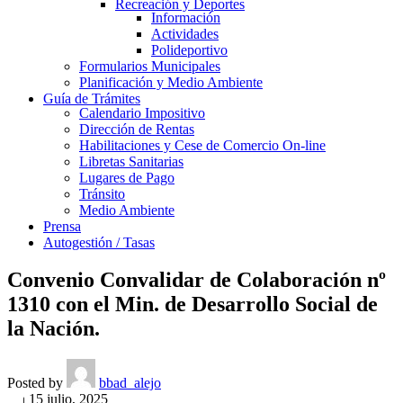
Recreación y Deportes
Información
Actividades
Polideportivo
Formularios Municipales
Planificación y Medio Ambiente
Guía de Trámites
Calendario Impositivo
Dirección de Rentas
Habilitaciones y Cese de Comercio On-line
Libretas Sanitarias
Lugares de Pago
Tránsito
Medio Ambiente
Prensa
Autogestión / Tasas
Convenio Convalidar de Colaboración nº
1310 con el Min. de Desarrollo Social de
la Nación.
Posted by
bbad_alejo
On 15 julio, 2025