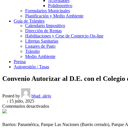
Actividades
Polideportivo
Formularios Municipales
Planificación y Medio Ambiente
Guía de Trámites
Calendario Impositivo
Dirección de Rentas
Habilitaciones y Cese de Comercio On-line
Libretas Sanitarias
Lugares de Pago
Tránsito
Medio Ambiente
Prensa
Autogestión / Tasas
Convenio Autorizar al D.E. con el Colegio 
Posted by
bbad_alejo
On 15 julio, 2025
en
Comentarios desactivados
Convenio
Autorizar
al
Barrios: Panamérica, Parque Las Naciones (Barrio cerrado), Parque 
D.E.