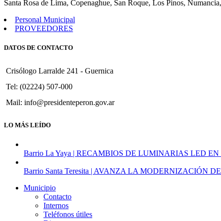
Santa Rosa de Lima, Copenaghue, San Roque, Los Pinos, Numancia,
con
el
Personal Municipal
Colegio
PROVEEDORES
de
Técnicos
DATOS DE CONTACTO
de
la
Pcia
Crisólogo Larralde 241 - Guernica
de
Bs
Tel: (02224) 507-000
As
Mail: info@presidenteperon.gov.ar
para
dictado
de
LO MÁS LEÍDO
Cursos
de
Capacitación.
Barrio La Yaya | RECAMBIOS DE LUMINARIAS LED EN
Barrio Santa Teresita | AVANZA LA MODERNIZACI
Municipio
Contacto
Internos
Teléfonos útiles