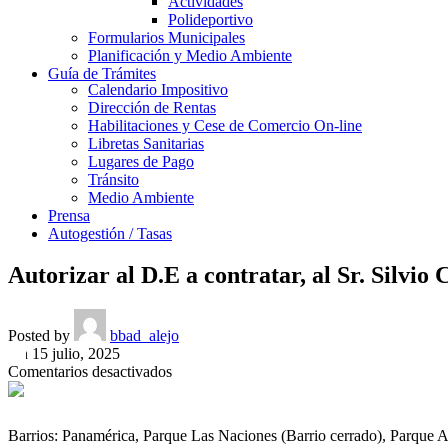
Actividades
Polideportivo
Formularios Municipales
Planificación y Medio Ambiente
Guía de Trámites
Calendario Impositivo
Dirección de Rentas
Habilitaciones y Cese de Comercio On-line
Libretas Sanitarias
Lugares de Pago
Tránsito
Medio Ambiente
Prensa
Autogestión / Tasas
Autorizar al D.E a contratar, al Sr. Silvi
Posted by
bbad_alejo
On 15 julio, 2025
en
Comentarios desactivados
Autorizar
al
D.E
Barrios: Panamérica, Parque Las Naciones (Barrio cerrado), Parque 
a