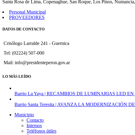
Santa Rosa de Lima, Copenaghue, San Roque, Los Pinos, Numancia,
contratar,
al
Personal Municipal
Sr.
PROVEEDORES
Silvio
Coronel
DATOS DE CONTACTO
para
"Programa
de
Crisólogo Larralde 241 - Guernica
Gestion
Territorial
Tel: (02224) 507-000
Municipal".
Mail: info@presidenteperon.gov.ar
LO MÁS LEÍDO
Barrio La Yaya | RECAMBIOS DE LUMINARIAS LED EN
Barrio Santa Teresita | AVANZA LA MODERNIZACI
Municipio
Contacto
Internos
Teléfonos útiles