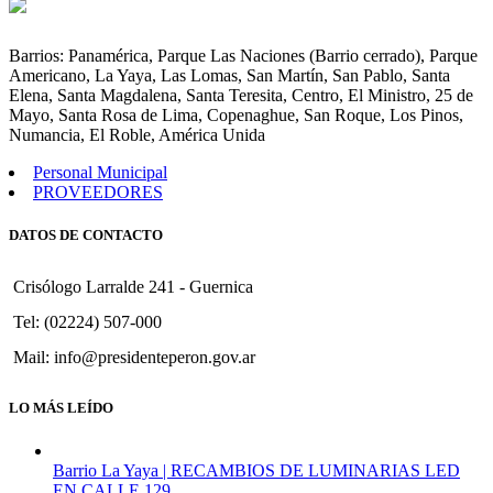
Adecuar
Presupuesto
por
Barrios: Panamérica, Parque Las Naciones (Barrio cerrado), Parque
superávit
Americano, La Yaya, Las Lomas, San Martín, San Pablo, Santa
de
Elena, Santa Magdalena, Santa Teresita, Centro, El Ministro, 25 de
ejercicios
Mayo, Santa Rosa de Lima, Copenaghue, San Roque, Los Pinos,
anteriores.
Numancia, El Roble, América Unida
Personal Municipal
PROVEEDORES
DATOS DE CONTACTO
Crisólogo Larralde 241 - Guernica
Tel: (02224) 507-000
Mail: info@presidenteperon.gov.ar
LO MÁS LEÍDO
Barrio La Yaya | RECAMBIOS DE LUMINARIAS LED
EN CALLE 129