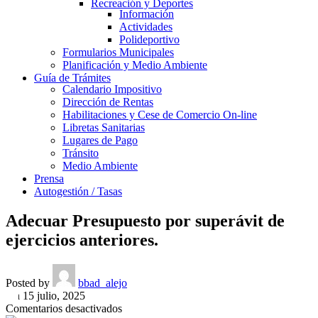
Recreación y Deportes
Información
Actividades
Polideportivo
Formularios Municipales
Planificación y Medio Ambiente
Guía de Trámites
Calendario Impositivo
Dirección de Rentas
Habilitaciones y Cese de Comercio On-line
Libretas Sanitarias
Lugares de Pago
Tránsito
Medio Ambiente
Prensa
Autogestión / Tasas
Adecuar Presupuesto por superávit de
ejercicios anteriores.
Posted by
bbad_alejo
On 15 julio, 2025
en
Comentarios desactivados